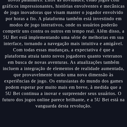
gráficos impressionantes, histórias envolventes e mecânicas
de jogo inovadoras que visam manter o jogador envolvido
por horas a fio. A plataforma também está investindo em
modos de jogo interativos, onde os usuários poderão
competir uns contra os outros em tempo real. Além disso, a
5U Bet está implementando uma série de melhorias em sua
interface, tornando a navegação mais intuitiva e amigável.
Com todas essas mudanças, a expectativa é que a
plataforma atraia tanto novos jogadores quanto veteranos
em busca de novas aventuras. As atualizações também
incluem a integração de elementos de realidade aumentada,
que provavelmente trarão uma nova dimensão às
experiências de jogo. Os entusiastas do mundo dos games
podem esperar por muito mais em breve, à medida que a
5U Bet continua a inovar e surpreender seus usuários. O
futuro dos jogos online parece brilhante, e a 5U Bet está na
vanguarda desta revolução.