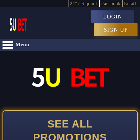
24*7 Support
Facebook
Email
LOGIN
SIGN UP
Menu
SEE ALL
PROMOTIONS