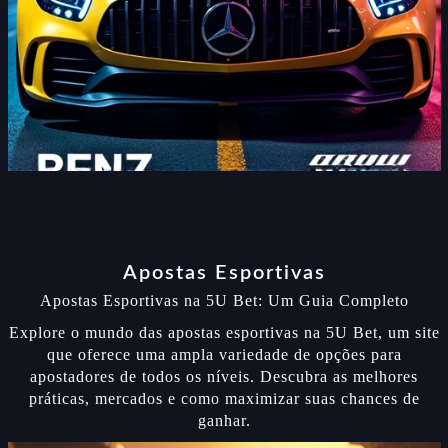
Apostas Esportivas
Apostas Esportivas na 5U Bet: Um Guia Completo
Explore o mundo das apostas esportivas na 5U Bet, um site
que oferece uma ampla variedade de opções para
apostadores de todos os níveis. Descubra as melhores
práticas, mercados e como maximizar suas chances de
ganhar.