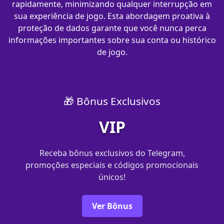
rapidamente, minimizando qualquer interrupção em
sua experiência de jogo. Esta abordagem proativa à
proteção de dados garante que você nunca perca
informações importantes sobre sua conta ou histórico
de jogo.
🎁 Bônus Exclusivos
VIP
Receba bônus exclusivos do Telegram,
promoções especiais e códigos promocionais
únicos!
Ver Bônus