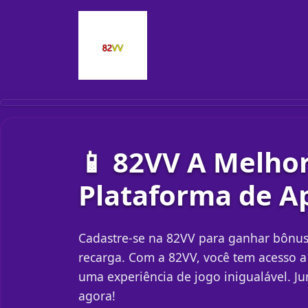
📱 82VV A Melho
Plataforma de A
Cadastre-se na 82VV para ganhar bônus
recarga. Com a 82VV, você tem acesso a
uma experiência de jogo inigualável. J
agora!