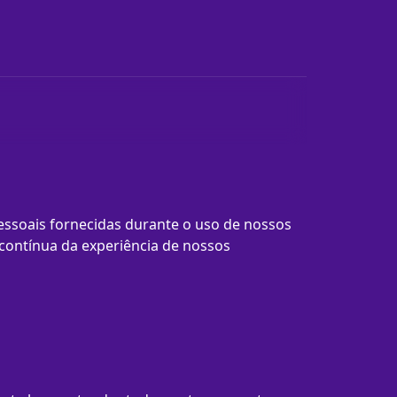
essoais fornecidas durante o uso de nossos
 contínua da experiência de nossos