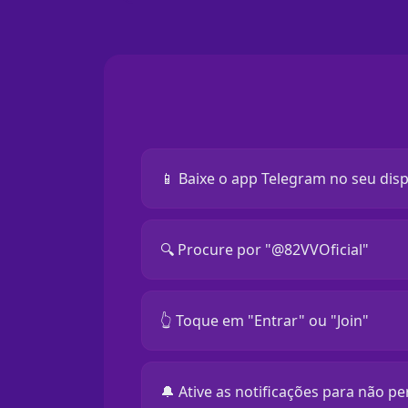
📱 Baixe o app Telegram no seu disp
🔍 Procure por "@82VVOficial"
👆 Toque em "Entrar" ou "Join"
🔔 Ative as notificações para não p