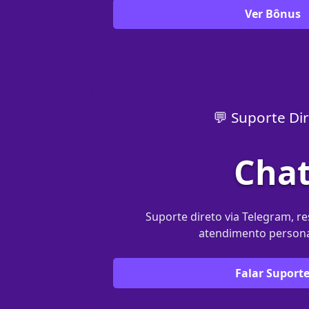
Ver Bônus
💬 Suporte Di
Cha
Suporte direto via Telegram, r
atendimento persona
Falar Suport