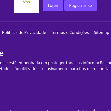
Login
Registrar-se
Políticas de Privacidade
Termos e Condições
Sitemap
de
rios e está empenhada em proteger todas as informações p
tados são utilizados exclusivamente para fins de melhoria