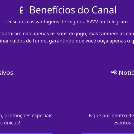
📱 Benefícios do Canal
Descubra as vantagens de seguir a 82VV no Telegram
e capturam não apenas os sons do jogo, mas também as conv
inar ruídos de fundo, garantindo que você ouça apenas o qu
sivos
📢 Notí
m, promoções especiais
Fique por dentro d
s únicos!
eventos 