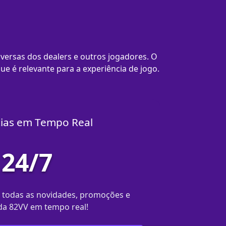
ersas dos dealers e outros jogadores. O
e é relevante para a experiência de jogo.
cias em Tempo Real
24/7
e todas as novidades, promoções e
da 82VV em tempo real!