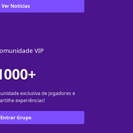
Ver Notícias
Comunidade VIP
1000+
unidade exclusiva de jogadores e
rtilhe experiências!
Entrar Grupo