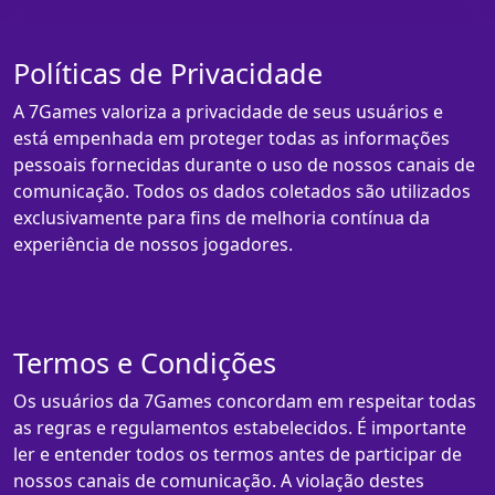
Políticas de Privacidade
A 7Games valoriza a privacidade de seus usuários e
está empenhada em proteger todas as informações
pessoais fornecidas durante o uso de nossos canais de
comunicação. Todos os dados coletados são utilizados
exclusivamente para fins de melhoria contínua da
experiência de nossos jogadores.
Termos e Condições
Os usuários da 7Games concordam em respeitar todas
as regras e regulamentos estabelecidos. É importante
ler e entender todos os termos antes de participar de
nossos canais de comunicação. A violação destes