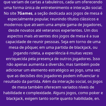
que variam de cartas a tabuleiros, cada um oferecendo
uma forma única de entretenimento e interação social.
No site
7Games
, a seção dedicada aos jogos de mesa é
especialmente popular, reunindo títulos clássicos e
modernos que atraem uma ampla gama de jogadores,
desde novatos até veteranos experientes. Um dos
aspectos mais atraentes dos jogos de mesa é a sua
capacidade de reunir pessoas. Seja em torno de uma
mesa de pôquer, em uma partida de blackjack, ou
jogando roleta, a experiência é muitas vezes
enriquecida pela presença de outros jogadores. Isso
não apenas aumenta a diversão, mas também pode
adicionar um elemento estratégico ao jogo, uma vez
que as decisões dos jogadores podem influenciar o
resultado da partida. Além da interação social, os jogos
de mesa também oferecem variados níveis de
habilidade e complexidade. Alguns jogos, como poker e
blackjack, exigem tanto sorte quanto habilidade, en.