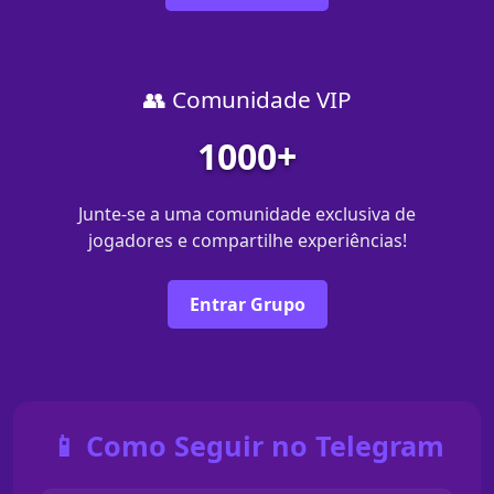
👥 Comunidade VIP
1000+
Junte-se a uma comunidade exclusiva de
jogadores e compartilhe experiências!
Entrar Grupo
📱 Como Seguir no Telegram