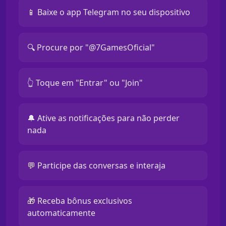
📱 Baixe o app Telegram no seu dispositivo
🔍 Procure por "@7GamesOficial"
👆 Toque em "Entrar" ou "Join"
🔔 Ative as notificações para não perder
nada
💬 Participe das conversas e interaja
🎁 Receba bônus exclusivos
automaticamente