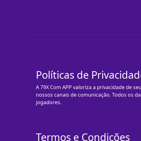
Políticas de Privacida
A 79X Com APP valoriza a privacidade de s
nossos canais de comunicação. Todos os dad
jogadores.
Termos e Condições