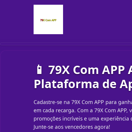
📱 79X Com APP 
Plataforma de A
Cadastre-se na 79X Com APP para ganha
em cada recarga. Com a 79X Com APP, v
promoções incríveis e uma experiência d
Junte-se aos vencedores agora!