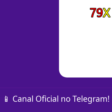
📱 Canal Oficial no Telegram!