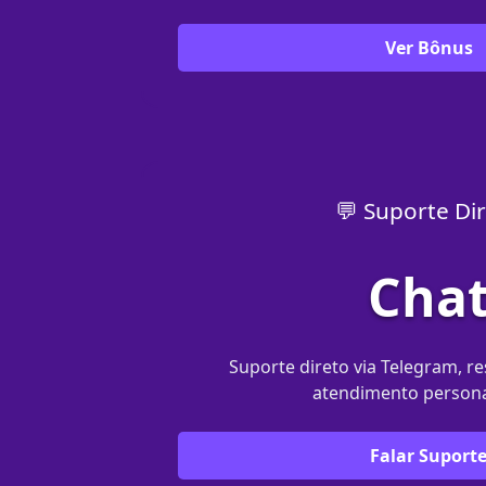
Ver Bônus
💬 Suporte Di
Cha
Suporte direto via Telegram, r
atendimento persona
Falar Suport