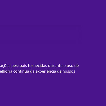
ações pessoais fornecidas durante o uso de
elhoria contínua da experiência de nossos