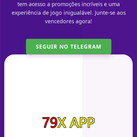
tem acesso a promoções incríveis e uma
experiência de jogo inigualável. Junte-se aos
vencedores agora!
SEGUIR NO TELEGRAM