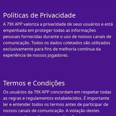
Políticas de Privacidade
A 79X APP valoriza a privacidade de seus usuários e está
empenhada em proteger todas as informações
pessoais fornecidas durante o uso de nossos canais de
comunicação. Todos os dados coletados são utilizados
exclusivamente para fins de melhoria contínua da
experiência de nossos jogadores.
Termos e Condições
Os usuários da 79X APP concordam em respeitar todas
as regras e regulamentos estabelecidos. É importante
ler e entender todos os termos antes de participar de
nossos canais de comunicação. A violação destes