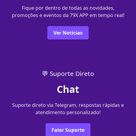
Fique por dentro de todas as novidades,
promoções e eventos da 79X APP em tempo real!
Ver Notícias
💬 Suporte Direto
Chat
Suporte direto via Telegram, respostas rápidas e
atendimento personalizado!
Falar Suporte