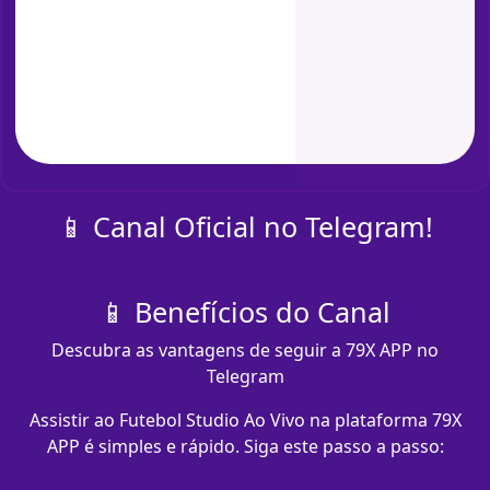
📱 Canal Oficial no Telegram!
📱 Benefícios do Canal
Descubra as vantagens de seguir a 79X APP no
Telegram
Assistir ao Futebol Studio Ao Vivo na plataforma 79X
APP é simples e rápido. Siga este passo a passo: