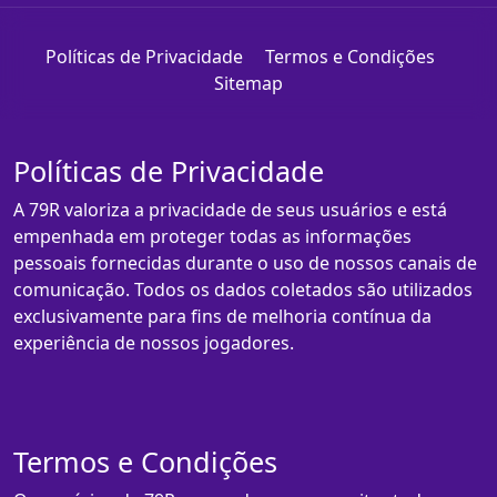
Políticas de Privacidade
Termos e Condições
Sitemap
Políticas de Privacidade
A 79R valoriza a privacidade de seus usuários e está
empenhada em proteger todas as informações
pessoais fornecidas durante o uso de nossos canais de
comunicação. Todos os dados coletados são utilizados
exclusivamente para fins de melhoria contínua da
experiência de nossos jogadores.
Termos e Condições