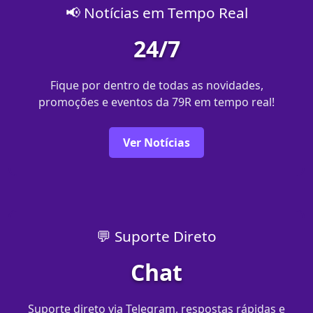
📢 Notícias em Tempo Real
24/7
Fique por dentro de todas as novidades,
promoções e eventos da 79R em tempo real!
Ver Notícias
💬 Suporte Direto
Chat
Suporte direto via Telegram, respostas rápidas e