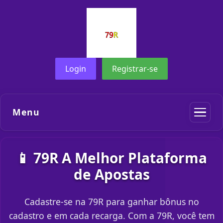
Login
Registrar-se
Menu
📱 79R A Melhor Plataforma
de Apostas
Cadastre-se na 79R para ganhar bônus no
cadastro e em cada recarga. Com a 79R, você tem