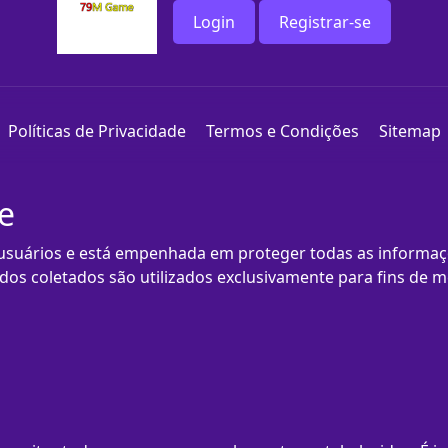
Login
Registrar-se
Políticas de Privacidade
Termos e Condições
Sitemap
de
 usuários e está empenhada em proteger todas as informaç
os coletados são utilizados exclusivamente para fins de m