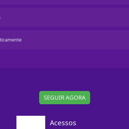
a
aticamente
SEGUIR AGORA
Acessos