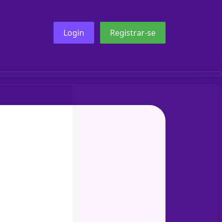
Login
Registrar-se