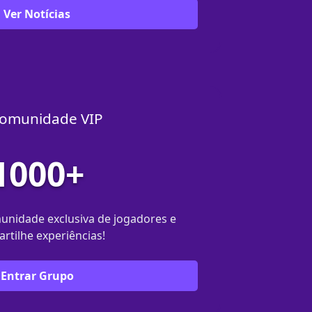
Ver Notícias
Comunidade VIP
1000+
unidade exclusiva de jogadores e
rtilhe experiências!
Entrar Grupo