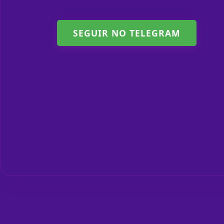
SEGUIR NO TELEGRAM