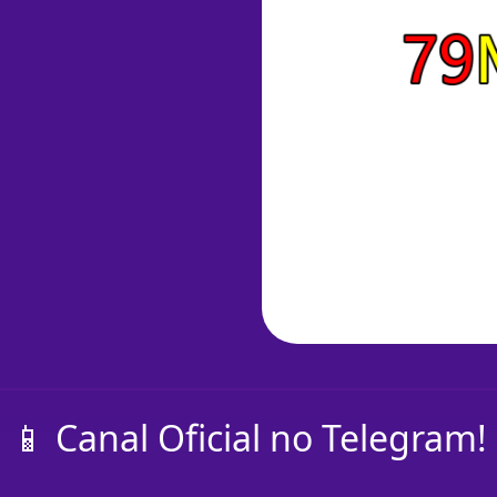
📱 Canal Oficial no Telegram!