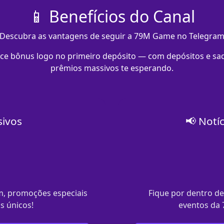
📱 Benefícios do Canal
Descubra as vantagens de seguir a 79M Game no Telegra
 bônus logo no primeiro depósito — com depósitos e saqu
prêmios massivos te esperando.
sivos
📢 Notí
m, promoções especiais
Fique por dentro d
s únicos!
eventos da