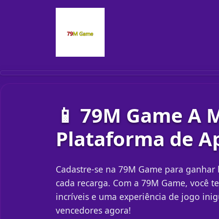
📱 79M Game A 
Plataforma de A
Cadastre-se na 79M Game para ganhar 
cada recarga. Com a 79M Game, você t
incríveis e uma experiência de jogo inig
vencedores agora!