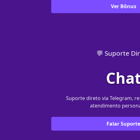
Ver Bônus
💬 Suporte Di
Cha
Suporte direto via Telegram, r
atendimento persona
Falar Suport