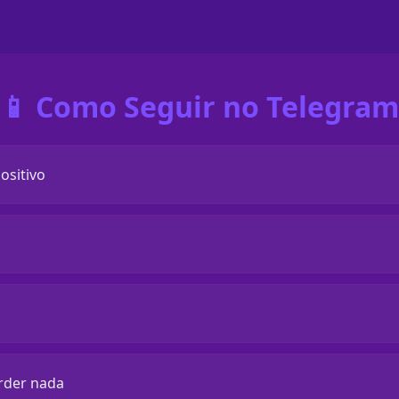
📱 Como Seguir no Telegram
ositivo
"
erder nada