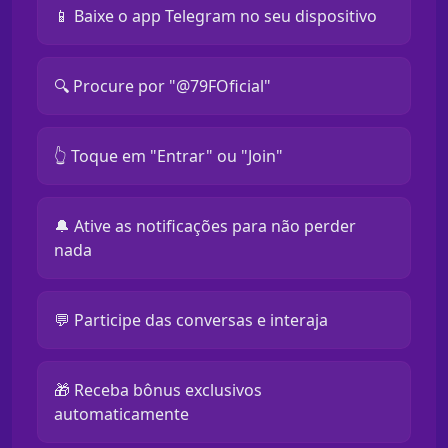
📱 Baixe o app Telegram no seu dispositivo
🔍 Procure por "@79FOficial"
👆 Toque em "Entrar" ou "Join"
🔔 Ative as notificações para não perder
nada
💬 Participe das conversas e interaja
🎁 Receba bônus exclusivos
automaticamente