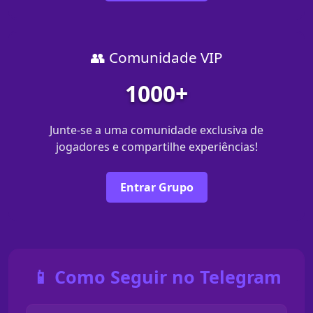
👥 Comunidade VIP
1000+
Junte-se a uma comunidade exclusiva de
jogadores e compartilhe experiências!
Entrar Grupo
📱 Como Seguir no Telegram