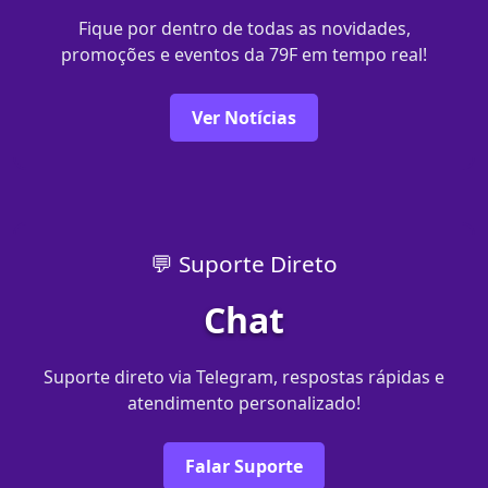
Fique por dentro de todas as novidades,
promoções e eventos da 79F em tempo real!
Ver Notícias
💬 Suporte Direto
Chat
Suporte direto via Telegram, respostas rápidas e
atendimento personalizado!
Falar Suporte