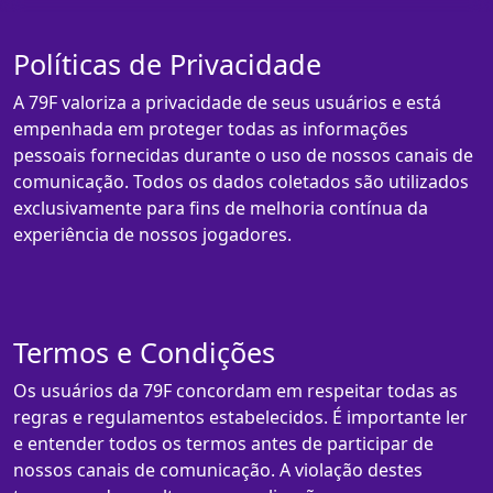
Políticas de Privacidade
A 79F valoriza a privacidade de seus usuários e está
empenhada em proteger todas as informações
pessoais fornecidas durante o uso de nossos canais de
comunicação. Todos os dados coletados são utilizados
exclusivamente para fins de melhoria contínua da
experiência de nossos jogadores.
Termos e Condições
Os usuários da 79F concordam em respeitar todas as
regras e regulamentos estabelecidos. É importante ler
e entender todos os termos antes de participar de
nossos canais de comunicação. A violação destes