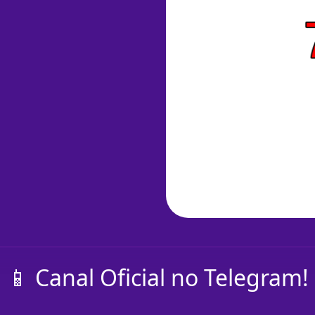
📱 Canal Oficial no Telegram!