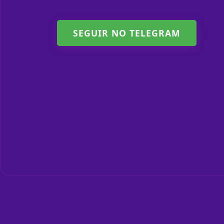
SEGUIR NO TELEGRAM