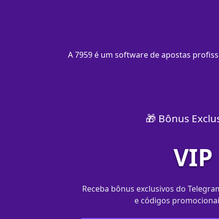
A 7959 é um software de apostas profiss
🎁 Bônus Exclu
VIP
Receba bônus exclusivos do Telegra
e códigos promocionai