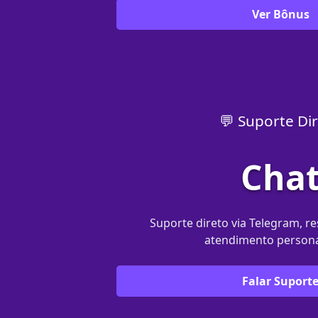
Ver Bônus
💬 Suporte Di
Cha
Suporte direto via Telegram, r
atendimento persona
Falar Suport