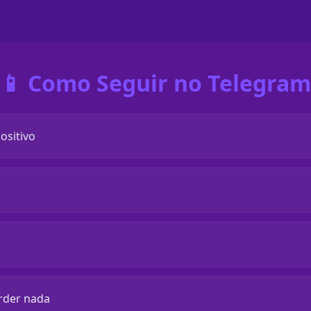
📱 Como Seguir no Telegram
ositivo
erder nada