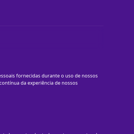
essoais fornecidas durante o uso de nossos
 contínua da experiência de nossos