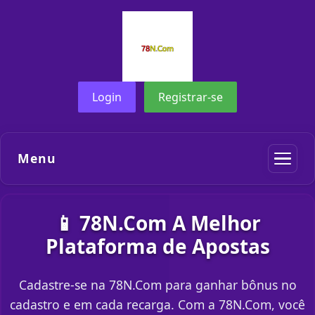
Login
Registrar-se
Menu
📱 78N.Com A Melhor
Plataforma de Apostas
Cadastre-se na 78N.Com para ganhar bônus no
cadastro e em cada recarga. Com a 78N.Com, você