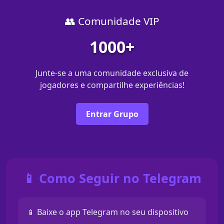
👥 Comunidade VIP
1000+
Junte-se a uma comunidade exclusiva de
jogadores e compartilhe experiências!
Entrar Grupo
📱 Como Seguir no Telegram
📱 Baixe o app Telegram no seu dispositivo