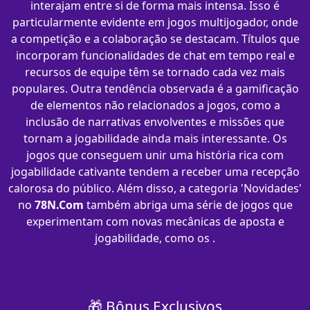
interajam entre si de forma mais intensa. Isso é
particularmente evidente em jogos multijogador, onde
a competição e a colaboração se destacam. Títulos que
incorporam funcionalidades de chat em tempo real e
recursos de equipe têm se tornado cada vez mais
populares. Outra tendência observada é a gamificação
de elementos não relacionados a jogos, como a
inclusão de narrativas envolventes e missões que
tornam a jogabilidade ainda mais interessante. Os
jogos que conseguem unir uma história rica com
jogabilidade cativante tendem a receber uma recepção
calorosa do público. Além disso, a categoria 'Novidades'
no
78N.Com
também abriga uma série de jogos que
experimentam com novas mecânicas de aposta e
jogabilidade, como os .
🎁 Bônus Exclusivos