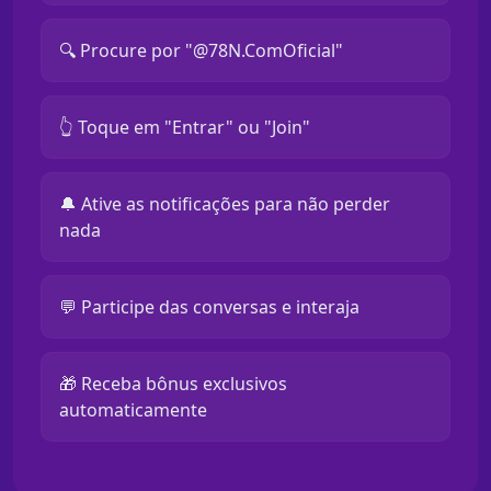
🔍 Procure por "@78N.ComOficial"
👆 Toque em "Entrar" ou "Join"
🔔 Ative as notificações para não perder
nada
💬 Participe das conversas e interaja
🎁 Receba bônus exclusivos
automaticamente