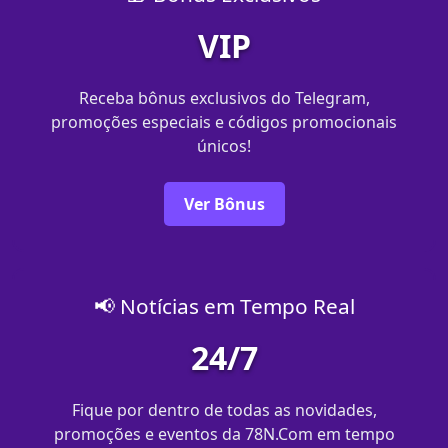
VIP
Receba bônus exclusivos do Telegram,
promoções especiais e códigos promocionais
únicos!
Ver Bônus
📢 Notícias em Tempo Real
24/7
Fique por dentro de todas as novidades,
promoções e eventos da 78N.Com em tempo