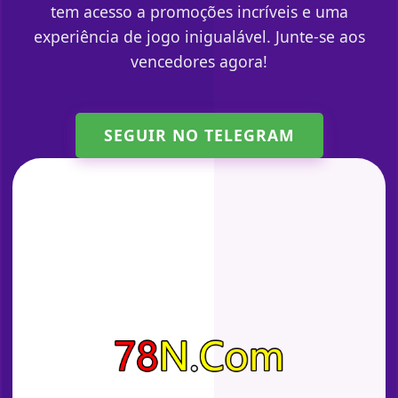
tem acesso a promoções incríveis e uma
experiência de jogo inigualável. Junte-se aos
vencedores agora!
SEGUIR NO TELEGRAM