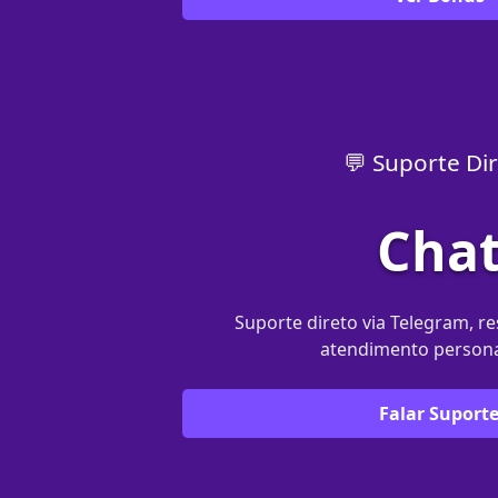
💬 Suporte Di
Cha
Suporte direto via Telegram, r
atendimento persona
Falar Suport