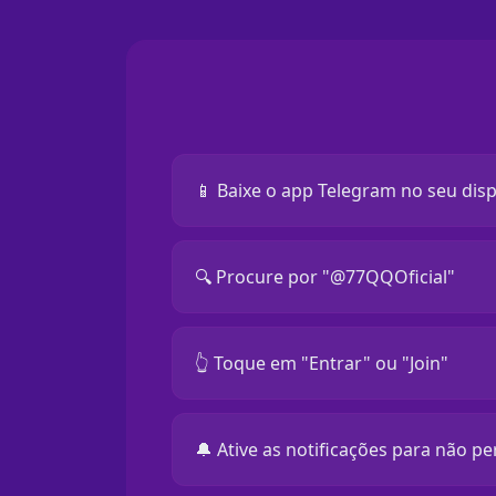
📱 Baixe o app Telegram no seu disp
🔍 Procure por "@77QQOficial"
👆 Toque em "Entrar" ou "Join"
🔔 Ative as notificações para não p