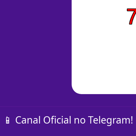
📱 Canal Oficial no Telegram!