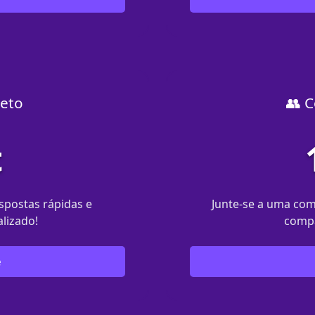
reto
👥 
t
espostas rápidas e
Junte-se a uma com
lizado!
compa
e