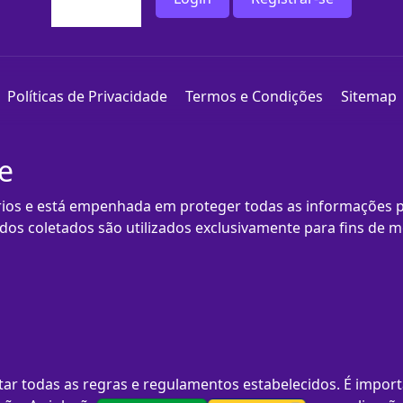
Políticas de Privacidade
Termos e Condições
Sitemap
de
ários e está empenhada em proteger todas as informações p
os coletados são utilizados exclusivamente para fins de m
r todas as regras e regulamentos estabelecidos. É importa