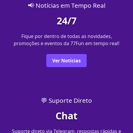
📢 Notícias em Tempo Real
24/7
Fique por dentro de todas as novidades,
promoções e eventos da 77Fun em tempo real!
Ver Notícias
💬 Suporte Direto
Chat
Suporte direto via Telegram, respostas rápidas e