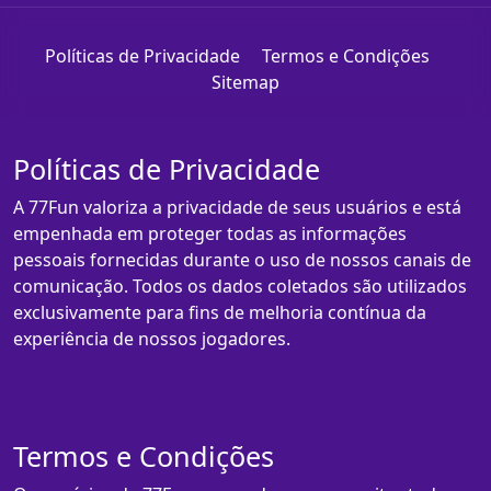
Políticas de Privacidade
Termos e Condições
Sitemap
Políticas de Privacidade
A 77Fun valoriza a privacidade de seus usuários e está
empenhada em proteger todas as informações
pessoais fornecidas durante o uso de nossos canais de
comunicação. Todos os dados coletados são utilizados
exclusivamente para fins de melhoria contínua da
experiência de nossos jogadores.
Termos e Condições