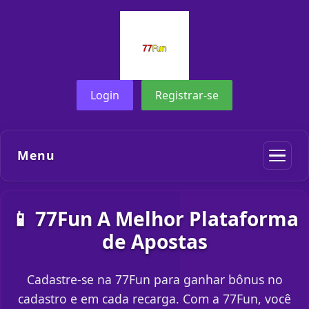
Login
Registrar-se
Menu
📱 77Fun A Melhor Plataforma
de Apostas
Cadastre-se na 77Fun para ganhar bônus no
cadastro e em cada recarga. Com a 77Fun, você