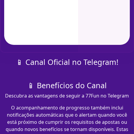
📱 Canal Oficial no Telegram!
📱 Benefícios do Canal
Descubra as vantagens de seguir a 77Fun no Telegram
O acompanhamento de progresso também inclui
notificações automáticas que o alertam quando você
está próximo de cumprir os requisitos de apostas ou
quando novos benefícios se tornam disponíveis. Estas