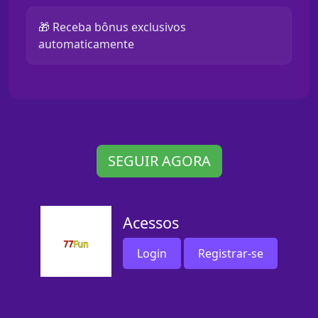
🎁 Receba bônus exclusivos
automaticamente
SEGUIR AGORA
Acessos
Login
Registrar-se