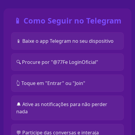
📱 Como Seguir no Telegram
📱 Baixe o app Telegram no seu dispositivo
🔍 Procure por "@77Fe LoginOficial"
👆 Toque em "Entrar" ou "Join"
🔔 Ative as notificações para não perder
nada
💬 Participe das conversas e interaja