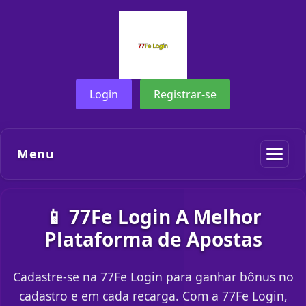
Login
Registrar-se
Menu
📱 77Fe Login A Melhor
Plataforma de Apostas
Cadastre-se na 77Fe Login para ganhar bônus no
cadastro e em cada recarga. Com a 77Fe Login,