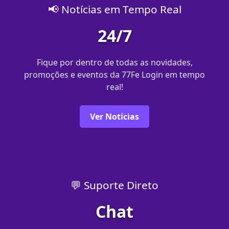
📢 Notícias em Tempo Real
24/7
Fique por dentro de todas as novidades,
promoções e eventos da 77Fe Login em tempo
real!
Ver Notícias
💬 Suporte Direto
Chat