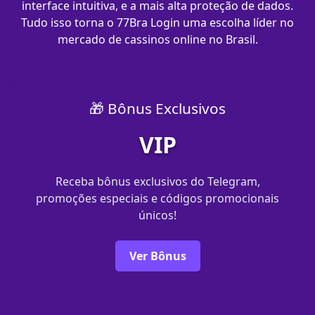
interface intuitiva, e a mais alta proteção de dados.
Tudo isso torna o 77Bra Login uma escolha líder no
mercado de cassinos online no Brasil.
🎁 Bônus Exclusivos
VIP
Receba bônus exclusivos do Telegram,
promoções especiais e códigos promocionais
únicos!
Ver Bônus