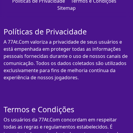
Políticas de Privacidade
Termos e Condições
Sitemap
Políticas de Privacidade
A 77At.Com valoriza a privacidade de seus usuários e
está empenhada em proteger todas as informações
pessoais fornecidas durante o uso de nossos canais de
comunicação. Todos os dados coletados são utilizados
exclusivamente para fins de melhoria contínua da
experiência de nossos jogadores.
Termos e Condições
Os usuários da 77At.Com concordam em respeitar
todas as regras e regulamentos estabelecidos. É