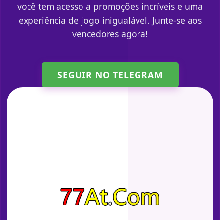
você tem acesso a promoções incríveis e uma
experiência de jogo inigualável. Junte-se aos
vencedores agora!
SEGUIR NO TELEGRAM