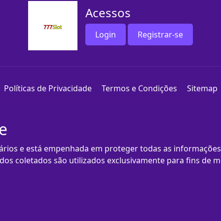
Acessos
Login
Registrar-se
Políticas de Privacidade
Termos e Condições
Sitemap
de
suários e está empenhada em proteger todas as informações
os coletados são utilizados exclusivamente para fins de m