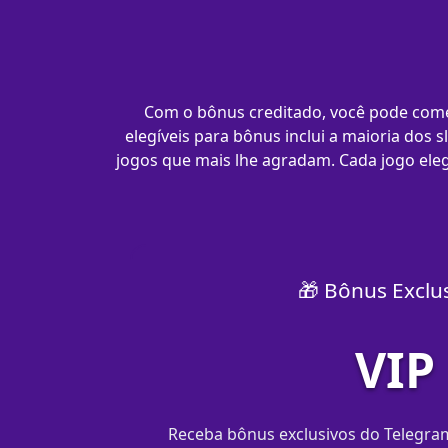
Com o bônus creditado, você pode começ
elegíveis para bônus inclui a maioria dos 
jogos que mais lhe agradam. Cada jogo eleg
🎁 Bônus Exclu
VIP
Receba bônus exclusivos do Telegra