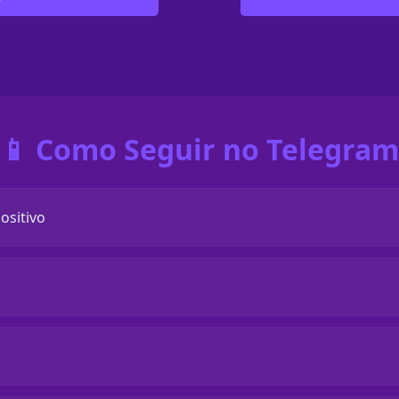
📱 Como Seguir no Telegram
ositivo