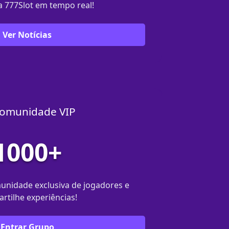
a 777Slot em tempo real!
Ver Notícias
Comunidade VIP
1000+
unidade exclusiva de jogadores e
rtilhe experiências!
Entrar Grupo