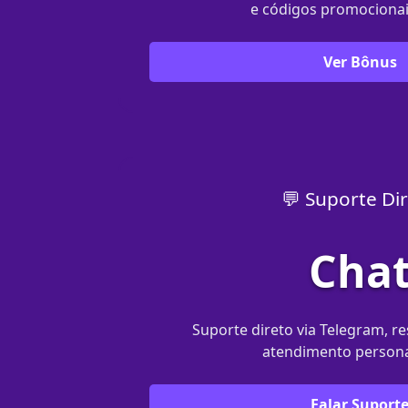
e códigos promocionai
Ver Bônus
💬 Suporte Di
Cha
Suporte direto via Telegram, r
atendimento persona
Falar Suport