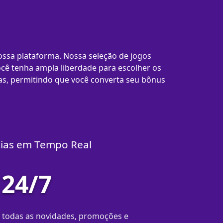
ssa plataforma. Nossa seleção de jogos
você tenha ampla liberdade para escolher os
tas, permitindo que você converta seu bônus
cias em Tempo Real
24/7
e todas as novidades, promoções e