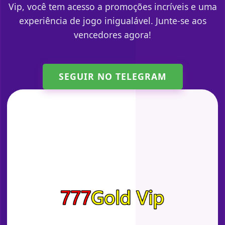
Vip, você tem acesso a promoções incríveis e uma
experiência de jogo inigualável. Junte-se aos
vencedores agora!
SEGUIR NO TELEGRAM