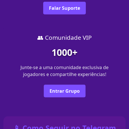
Falar Suporte
👥 Comunidade VIP
1000+
Junte-se a uma comunidade exclusiva de
jogadores e compartilhe experiências!
Entrar Grupo
📱 Como Seguir no Telegram