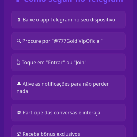
📱 Baixe o app Telegram no seu dispositivo
🔍 Procure por "@777Gold VipOficial"
👆 Toque em "Entrar" ou "Join"
🔔 Ative as notificações para não perder
nada
💬 Participe das conversas e interaja
🎁 Receba bônus exclusivos