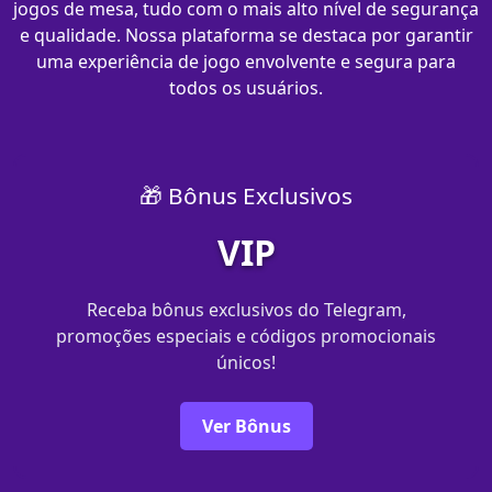
jogos de mesa, tudo com o mais alto nível de segurança
e qualidade. Nossa plataforma se destaca por garantir
uma experiência de jogo envolvente e segura para
todos os usuários.
🎁 Bônus Exclusivos
VIP
Receba bônus exclusivos do Telegram,
promoções especiais e códigos promocionais
únicos!
Ver Bônus