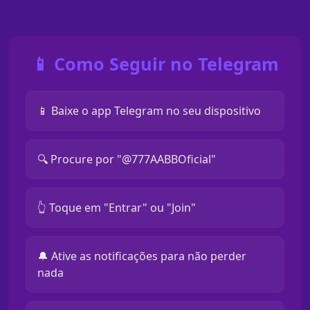
📱 Como Seguir no Telegram
📱 Baixe o app Telegram no seu dispositivo
🔍 Procure por "@777AABBOficial"
👆 Toque em "Entrar" ou "Join"
🔔 Ative as notificações para não perder
nada