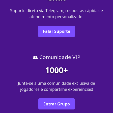
Suporte direto via Telegram, respostas rápidas e
atendimento personalizado!
Falar Suporte
👥 Comunidade VIP
1000+
Junte-se a uma comunidade exclusiva de
jogadores e compartilhe experiências!
Entrar Grupo