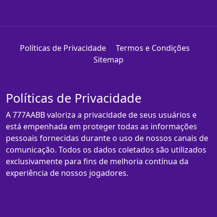
Políticas de Privacidade
Termos e Condições
Sitemap
Políticas de Privacidade
A 777AABB valoriza a privacidade de seus usuários e
está empenhada em proteger todas as informações
pessoais fornecidas durante o uso de nossos canais de
comunicação. Todos os dados coletados são utilizados
exclusivamente para fins de melhoria contínua da
experiência de nossos jogadores.