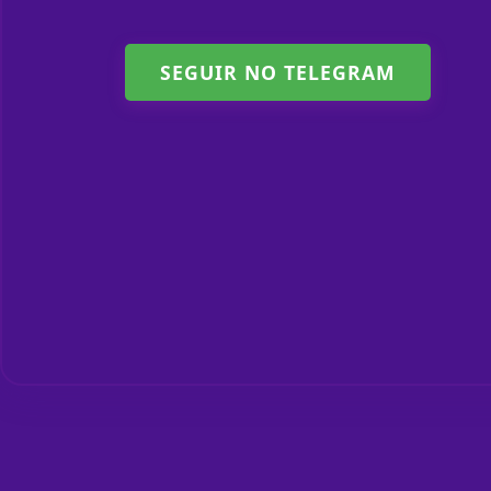
SEGUIR NO TELEGRAM