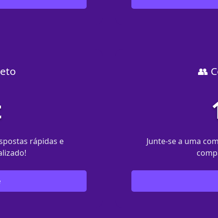
reto
👥 
t
espostas rápidas e
Junte-se a uma com
lizado!
compa
e