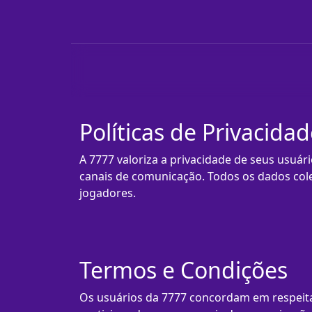
Políticas de Privacida
A 7777 valoriza a privacidade de seus usuá
canais de comunicação. Todos os dados cole
jogadores.
Termos e Condições
Os usuários da 7777 concordam em respeitar