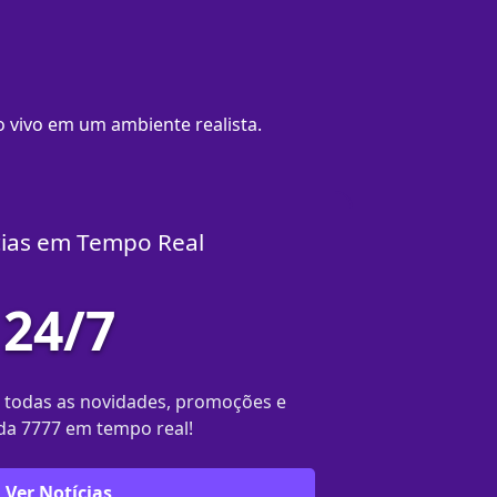
ao vivo em um ambiente realista.
cias em Tempo Real
24/7
e todas as novidades, promoções e
da 7777 em tempo real!
Ver Notícias