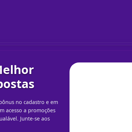
Melhor
postas
bônus no cadastro e em
em acesso a promoções
ualável. Junte-se aos