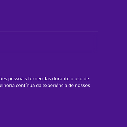
ões pessoais fornecidas durante o uso de
elhoria contínua da experiência de nossos