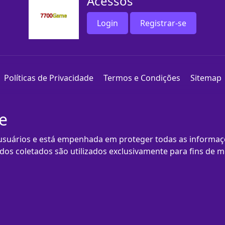
Acessos
Login
Registrar-se
Políticas de Privacidade
Termos e Condições
Sitemap
de
 usuários e está empenhada em proteger todas as informaç
os coletados são utilizados exclusivamente para fins de m