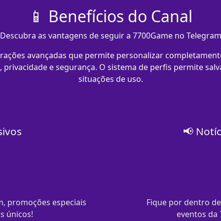
📱 Benefícios do Canal
Descubra as vantagens de seguir a 7700Game no Telegra
urações avançadas que permite personalizar completamente
, privacidade e segurança. O sistema de perfis permite sal
situações de uso.
sivos
📢 Notí
m, promoções especiais
Fique por dentro d
s únicos!
eventos da