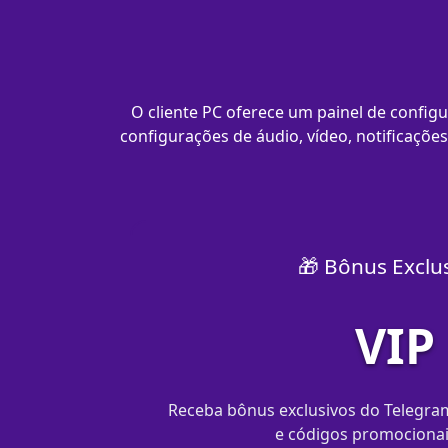
O cliente PC oferece um painel de config
configurações de áudio, vídeo, notificações
🎁 Bônus Exclu
VIP
Receba bônus exclusivos do Telegra
e códigos promocionai