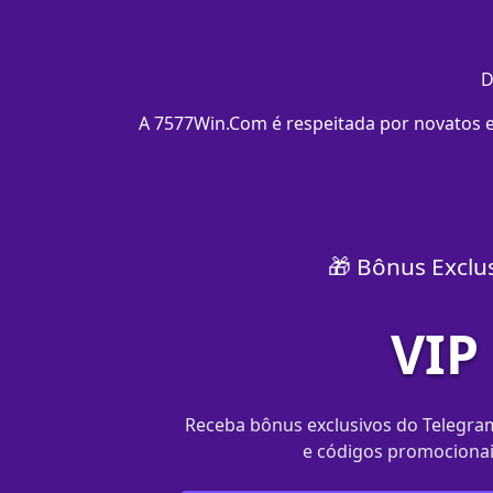
D
A 7577Win.Com é respeitada por novatos e
🎁 Bônus Exclu
VIP
Receba bônus exclusivos do Telegra
e códigos promocionai