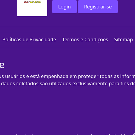
Login
Registrar-se
Políticas de Privacidade
Termos e Condições
Sitemap
de
eus usuários e está empenhada em proteger todas as infor
dados coletados são utilizados exclusivamente para fins d