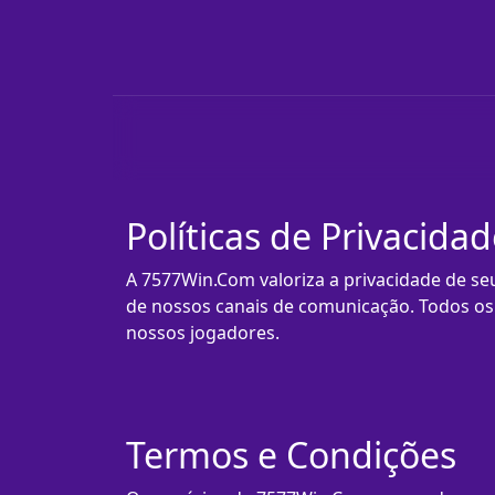
Políticas de Privacida
A 7577Win.Com valoriza a privacidade de s
de nossos canais de comunicação. Todos os 
nossos jogadores.
Termos e Condições