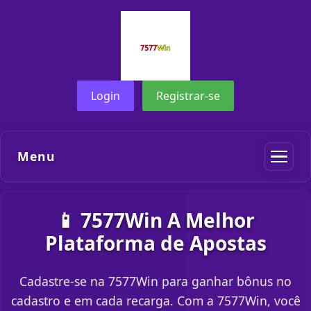
Login
Registrar-se
Menu
📱 7577Win A Melhor
Plataforma de Apostas
Cadastre-se na 7577Win para ganhar bônus no
cadastro e em cada recarga. Com a 7577Win, você