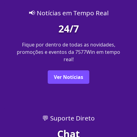
📢 Notícias em Tempo Real
24/7
Fique por dentro de todas as novidades,
promoções e eventos da 7577Win em tempo
real!
Ver Notícias
💬 Suporte Direto
Chat