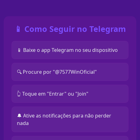
📱 Como Seguir no Telegram
📱 Baixe o app Telegram no seu dispositivo
🔍 Procure por "@7577WinOficial"
👆 Toque em "Entrar" ou "Join"
🔔 Ative as notificações para não perder
nada