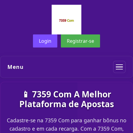
Login
Registrar-se
Menu
📱 7359 Com A Melhor
Plataforma de Apostas
Cadastre-se na 7359 Com para ganhar bônus no
cadastro e em cada recarga. Com a 7359 Com,