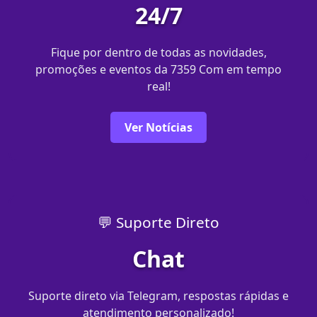
24/7
Fique por dentro de todas as novidades,
promoções e eventos da 7359 Com em tempo
real!
Ver Notícias
💬 Suporte Direto
Chat
Suporte direto via Telegram, respostas rápidas e
atendimento personalizado!