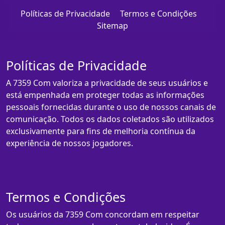
Políticas de Privacidade
Termos e Condições
Sitemap
Políticas de Privacidade
A 7359 Com valoriza a privacidade de seus usuários e
está empenhada em proteger todas as informações
pessoais fornecidas durante o uso de nossos canais de
comunicação. Todos os dados coletados são utilizados
exclusivamente para fins de melhoria contínua da
experiência de nossos jogadores.
Termos e Condições
Os usuários da 7359 Com concordam em respeitar