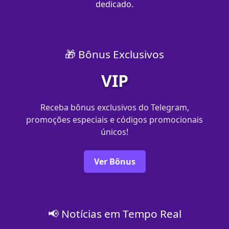
dedicado.
🎁 Bônus Exclusivos
VIP
Receba bônus exclusivos do Telegram,
promoções especiais e códigos promocionais
únicos!
Ver Bônus
📢 Notícias em Tempo Real