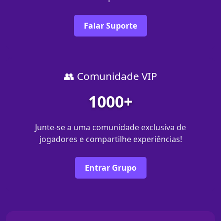
Falar Suporte
👥 Comunidade VIP
1000+
Junte-se a uma comunidade exclusiva de
jogadores e compartilhe experiências!
Entrar Grupo