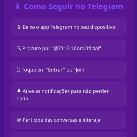
📱 Como Seguir no Telegram
📱 Baixe o app Telegram no seu dispositivo
🔍 Procure por "@711Brl.ComOficial"
👆 Toque em "Entrar" ou "Join"
🔔 Ative as notificações para não perder
nada
💬 Participe das conversas e interaja