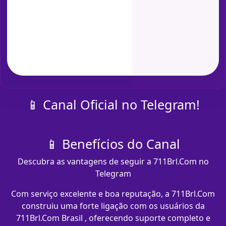
📱 Canal Oficial no Telegram!
📱 Benefícios do Canal
Descubra as vantagens de seguir a 711Brl.Com no
Telegram
Com serviço excelente e boa reputação, a 711Brl.Com
construiu uma forte ligação com os usuários da
711Brl.Com Brasil , oferecendo suporte completo e