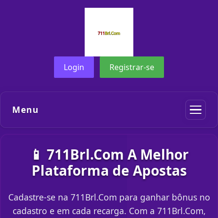
Login
Registrar-se
Menu
📱 711Brl.Com A Melhor
Plataforma de Apostas
Cadastre-se na 711Brl.Com para ganhar bônus no
cadastro e em cada recarga. Com a 711Brl.Com,