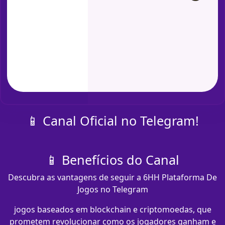
📱 Canal Oficial no Telegram!
📱 Benefícios do Canal
Descubra as vantagens de seguir a 6HH Plataforma De
Jogos no Telegram
jogos baseados em blockchain e criptomoedas, que
prometem revolucionar como os jogadores ganham e