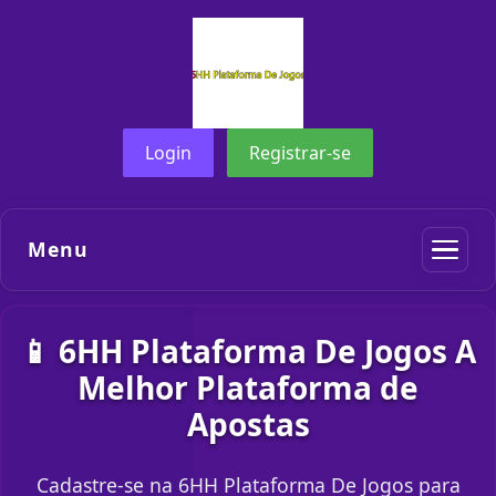
Login
Registrar-se
Menu
📱 6HH Plataforma De Jogos A
Melhor Plataforma de
Apostas
Cadastre-se na 6HH Plataforma De Jogos para