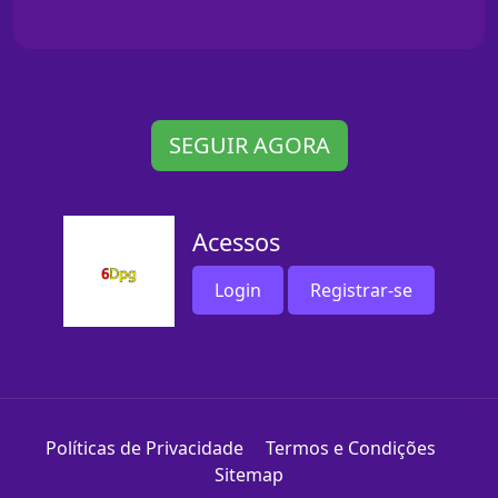
SEGUIR AGORA
Acessos
Login
Registrar-se
Políticas de Privacidade
Termos e Condições
Sitemap