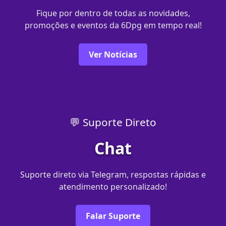
Fique por dentro de todas as novidades,
promoções e eventos da 6Dpg em tempo real!
Ver Notícias
💬 Suporte Direto
Chat
Suporte direto via Telegram, respostas rápidas e
atendimento personalizado!
Falar Suporte