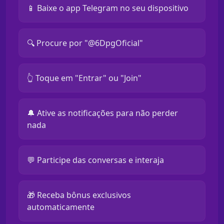
📱 Baixe o app Telegram no seu dispositivo
🔍 Procure por "@6DpgOficial"
👆 Toque em "Entrar" ou "Join"
🔔 Ative as notificações para não perder
nada
💬 Participe das conversas e interaja
🎁 Receba bônus exclusivos
automaticamente