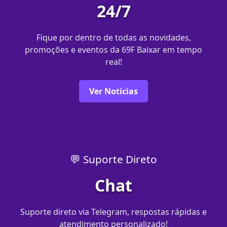
24/7
Fique por dentro de todas as novidades,
promoções e eventos da 69F Baixar em tempo
real!
Ver Notícias
💬 Suporte Direto
Chat
Suporte direto via Telegram, respostas rápidas e
atendimento personalizado!