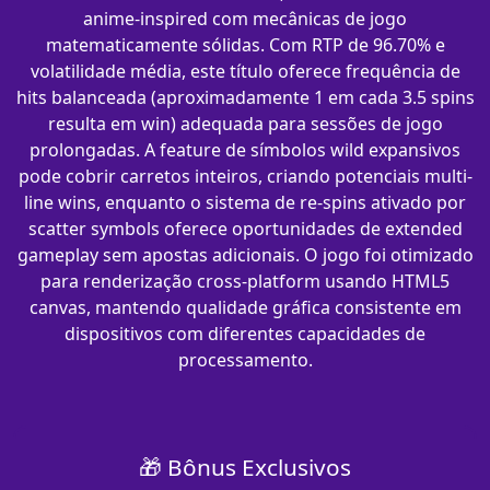
anime-inspired com mecânicas de jogo
matematicamente sólidas. Com RTP de 96.70% e
volatilidade média, este título oferece frequência de
hits balanceada (aproximadamente 1 em cada 3.5 spins
resulta em win) adequada para sessões de jogo
prolongadas. A feature de símbolos wild expansivos
pode cobrir carretos inteiros, criando potenciais multi-
line wins, enquanto o sistema de re-spins ativado por
scatter symbols oferece oportunidades de extended
gameplay sem apostas adicionais. O jogo foi otimizado
para renderização cross-platform usando HTML5
canvas, mantendo qualidade gráfica consistente em
dispositivos com diferentes capacidades de
processamento.
🎁 Bônus Exclusivos