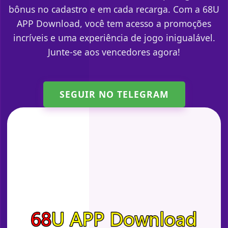
bônus no cadastro e em cada recarga. Com a 68U
APP Download, você tem acesso a promoções
incríveis e uma experiência de jogo inigualável.
Junte-se aos vencedores agora!
SEGUIR NO TELEGRAM