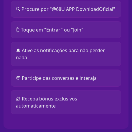
🔍 Procure por "@68U APP DownloadOficial"
👆 Toque em "Entrar" ou "Join"
🔔 Ative as notificações para não perder
nada
💬 Participe das conversas e interaja
🎁 Receba bônus exclusivos
automaticamente