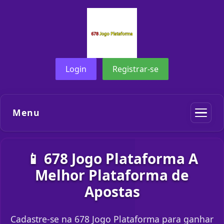
Login
Registrar-se
Menu
📱 678 Jogo Plataforma A
Melhor Plataforma de
Apostas
Cadastre-se na 678 Jogo Plataforma para ganhar