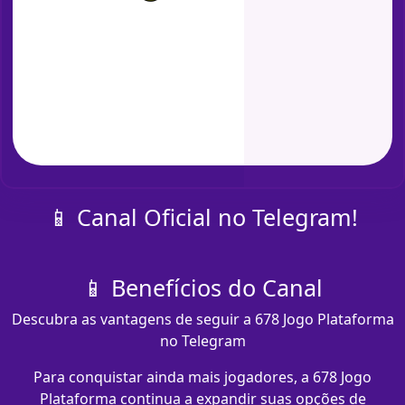
📱 Canal Oficial no Telegram!
📱 Benefícios do Canal
Descubra as vantagens de seguir a 678 Jogo Plataforma
no Telegram
Para conquistar ainda mais jogadores, a 678 Jogo
Plataforma continua a expandir suas opções de