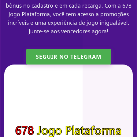
bônus no cadastro e em cada recarga. Com a 678
Jogo Plataforma, você tem acesso a promoções
incríveis e uma experiência de jogo inigualável.
Junte-se aos vencedores agora!
SEGUIR NO TELEGRAM