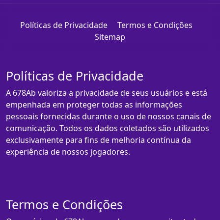
Políticas de Privacidade
Termos e Condições
Sitemap
Políticas de Privacidade
A 678Ab valoriza a privacidade de seus usuários e está
empenhada em proteger todas as informações
pessoais fornecidas durante o uso de nossos canais de
comunicação. Todos os dados coletados são utilizados
exclusivamente para fins de melhoria contínua da
experiência de nossos jogadores.
Termos e Condições