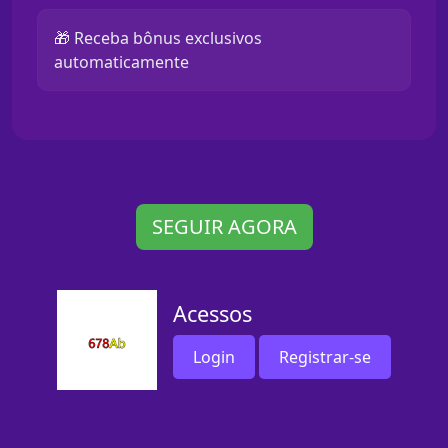
🎁 Receba bônus exclusivos
automaticamente
SEGUIR AGORA
Acessos
Login
Registrar-se