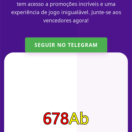
tem acesso a promoções incríveis e uma
experiência de jogo inigualável. Junte-se aos
vencedores agora!
SEGUIR NO TELEGRAM