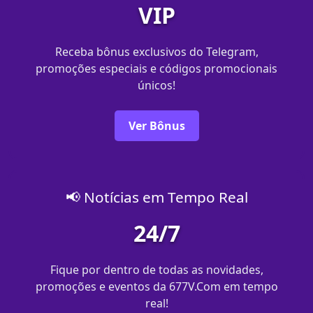
VIP
Receba bônus exclusivos do Telegram,
promoções especiais e códigos promocionais
únicos!
Ver Bônus
📢 Notícias em Tempo Real
24/7
Fique por dentro de todas as novidades,
promoções e eventos da 677V.Com em tempo
real!