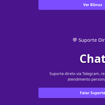
Ver Bônus
💬 Suporte Di
Cha
Suporte direto via Telegram, r
atendimento persona
Falar Suport