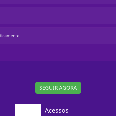
a
aticamente
SEGUIR AGORA
Acessos