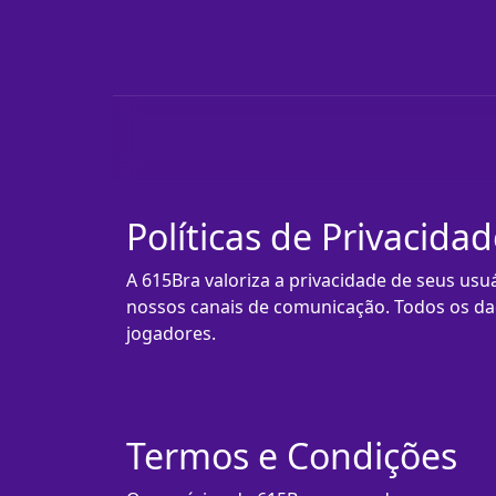
Políticas de Privacida
A 615Bra valoriza a privacidade de seus us
nossos canais de comunicação. Todos os dad
jogadores.
Termos e Condições