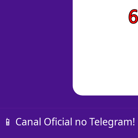
📱 Canal Oficial no Telegram!