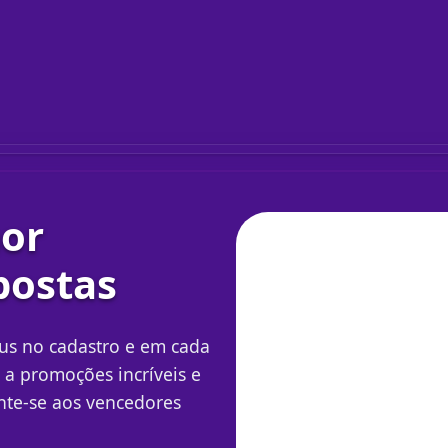
hor
postas
us no cadastro e em cada
 a promoções incríveis e
unte-se aos vencedores