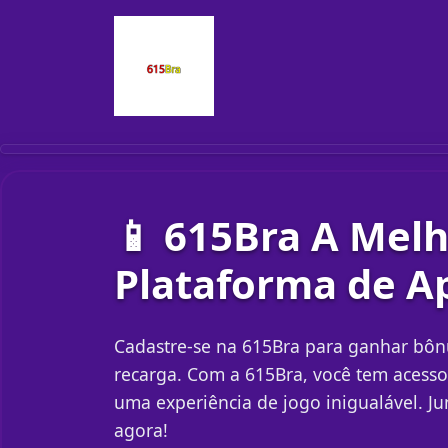
📱 615Bra A Mel
Plataforma de A
Cadastre-se na 615Bra para ganhar bôn
recarga. Com a 615Bra, você tem acesso
uma experiência de jogo inigualável. J
agora!