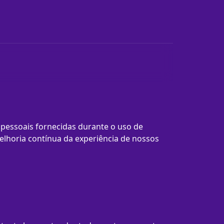
 pessoais fornecidas durante o uso de
elhoria contínua da experiência de nossos