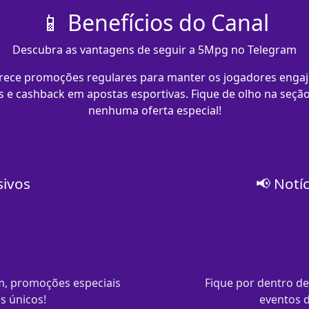
📱 Benefícios do Canal
Descubra as vantagens de seguir a 5Mpg no Telegram
rece promoções regulares para manter os jogadores engaja
s e cashback em apostas esportivas. Fique de olho na seç
nenhuma oferta especial!
sivos
📢 Notí
m, promoções especiais
Fique por dentro d
s únicos!
eventos 