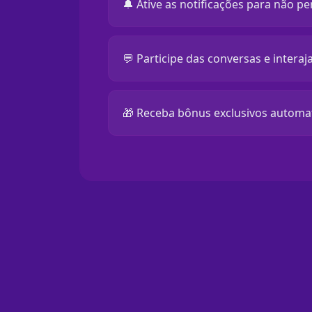
🔔 Ative as notificações para não p
💬 Participe das conversas e interaj
🎁 Receba bônus exclusivos autom