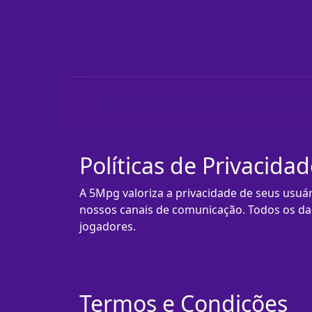
Políticas de Privacida
A 5Mpg valoriza a privacidade de seus usu
nossos canais de comunicação. Todos os dad
jogadores.
Termos e Condições