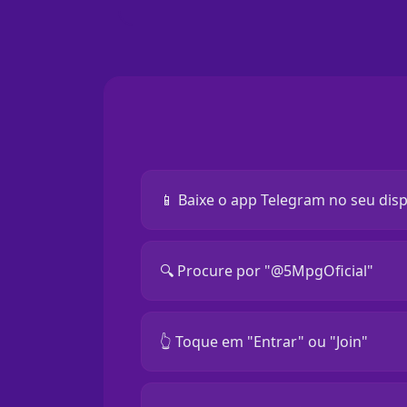
📱 Baixe o app Telegram no seu disp
🔍 Procure por "@5MpgOficial"
👆 Toque em "Entrar" ou "Join"