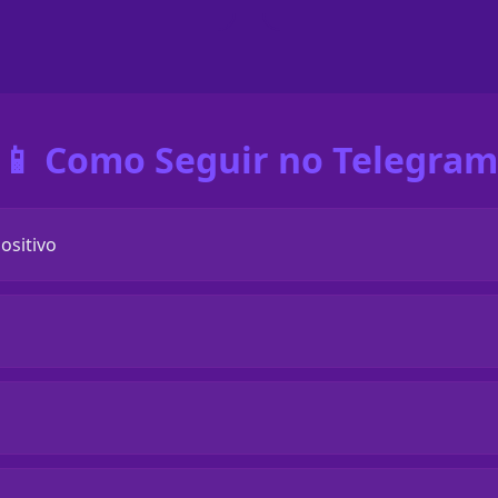
📱 Como Seguir no Telegram
ositivo