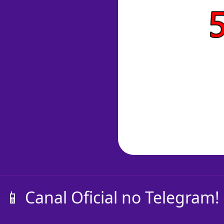
📱 Canal Oficial no Telegram!