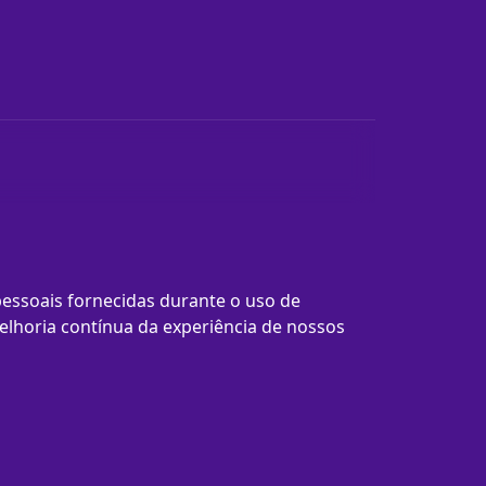
essoais fornecidas durante o uso de
elhoria contínua da experiência de nossos