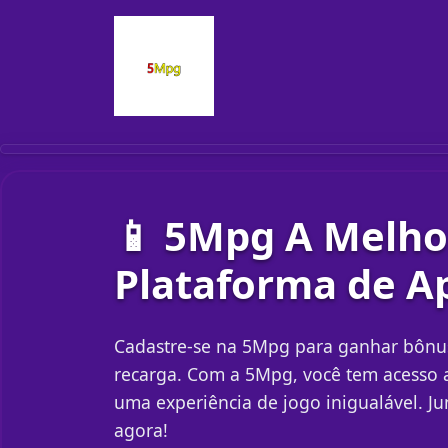
📱 5Mpg A Melho
Plataforma de A
Cadastre-se na 5Mpg para ganhar bônu
recarga. Com a 5Mpg, você tem acesso a
uma experiência de jogo inigualável. J
agora!