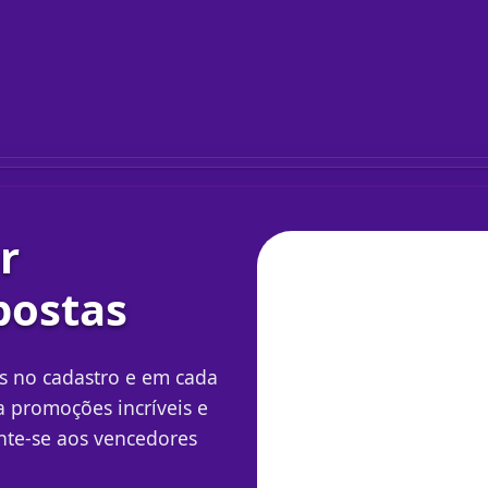
r
postas
s no cadastro e em cada
 promoções incríveis e
unte-se aos vencedores