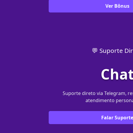
Ver Bônus
💬 Suporte Di
Cha
Suporte direto via Telegram, r
atendimento persona
Falar Suport