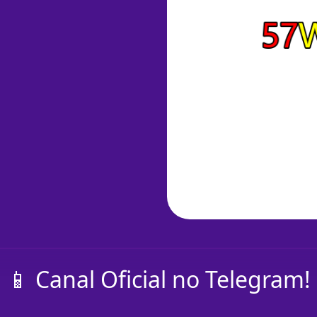
📱 Canal Oficial no Telegram!