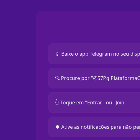
📱 Baixe o app Telegram no seu disp
🔍 Procure por "@57Pg PlataformaOf
👆 Toque em "Entrar" ou "Join"
🔔 Ative as notificações para não p