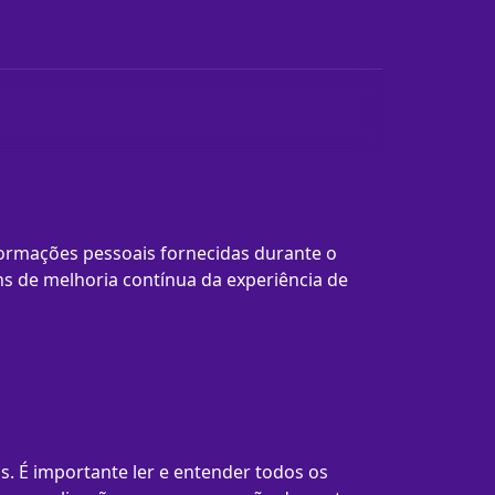
formações pessoais fornecidas durante o
ns de melhoria contínua da experiência de
. É importante ler e entender todos os