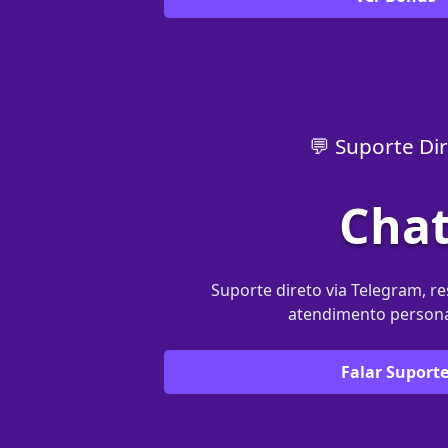
💬 Suporte Di
Cha
Suporte direto via Telegram, r
atendimento persona
Falar Suport