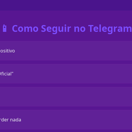
📱 Como Seguir no Telegram
ositivo
icial"
erder nada