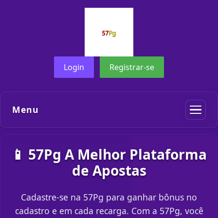
Login
Registrar-se
Menu
📱 57Pg A Melhor Plataforma
de Apostas
Cadastre-se na 57Pg para ganhar bônus no
cadastro e em cada recarga. Com a 57Pg, você