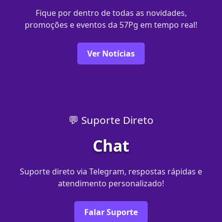
Fique por dentro de todas as novidades,
promoções e eventos da 57Pg em tempo real!
Ver Notícias
💬 Suporte Direto
Chat
Suporte direto via Telegram, respostas rápidas e
atendimento personalizado!
Falar Suporte