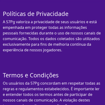
Políticas de Privacidade
A 57Pg valoriza a privacidade de seus usuários e está
empenhada em proteger todas as informações
pessoais fornecidas durante o uso de nossos canais de
comunicação. Todos os dados coletados são utilizados
exclusivamente para fins de melhoria contínua da
experiência de nossos jogadores.
Termos e Condições
Os usuários da 57Pg concordam em respeitar todas as
regras e regulamentos estabelecidos. É importante ler
e entender todos os termos antes de participar de
nossos canais de comunicação. A violação destes