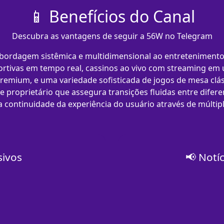
📱 Benefícios do Canal
Descubra as vantagens de seguir a 56W no Telegram
abordagem sistêmica e multidimensional ao entretenimento
ortivas em tempo real, cassinos ao vivo com streaming em u
remium, e uma variedade sofisticada de jogos de mesa clás
 proprietário que assegura transições fluidas entre difer
 continuidade da experiência do usuário através de múltipl
sivos
📢 Notí