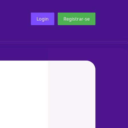
Login
Registrar-se