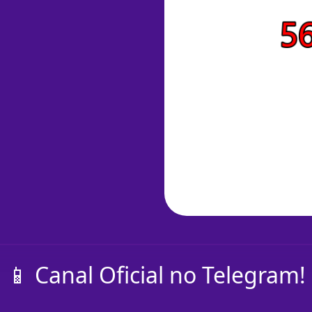
📱 Canal Oficial no Telegram!