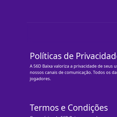
Políticas de Privacida
A 56D Baixa valoriza a privacidade de seus
nossos canais de comunicação. Todos os dad
jogadores.
Termos e Condições