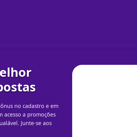
elhor
postas
bônus no cadastro e em
em acesso a promoções
ualável. Junte-se aos