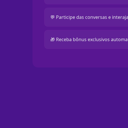
💬 Participe das conversas e interaj
🎁 Receba bônus exclusivos autom