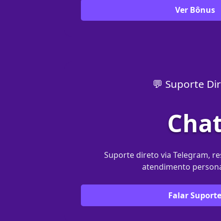
Ver Bônus
💬 Suporte Di
Cha
Suporte direto via Telegram, r
atendimento persona
Falar Suport