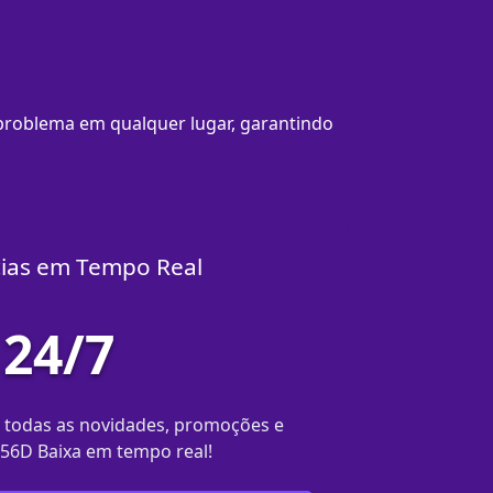
 problema em qualquer lugar, garantindo
cias em Tempo Real
24/7
e todas as novidades, promoções e
 56D Baixa em tempo real!