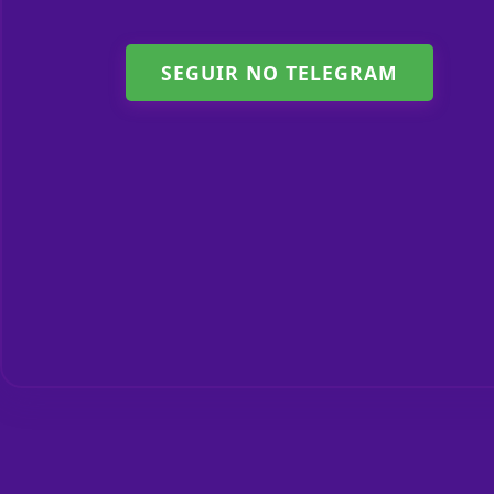
SEGUIR NO TELEGRAM