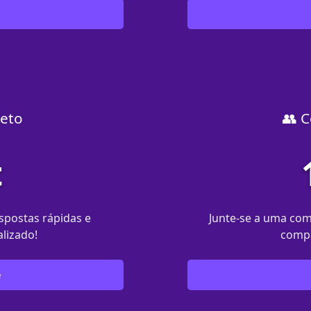
reto
👥 
t
espostas rápidas e
Junte-se a uma com
lizado!
compa
e