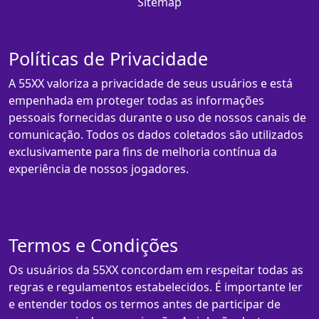
Sitemap
Políticas de Privacidade
A 55XX valoriza a privacidade de seus usuários e está
empenhada em proteger todas as informações
pessoais fornecidas durante o uso de nossos canais de
comunicação. Todos os dados coletados são utilizados
exclusivamente para fins de melhoria contínua da
experiência de nossos jogadores.
Termos e Condições
Os usuários da 55XX concordam em respeitar todas as
regras e regulamentos estabelecidos. É importante ler
e entender todos os termos antes de participar de