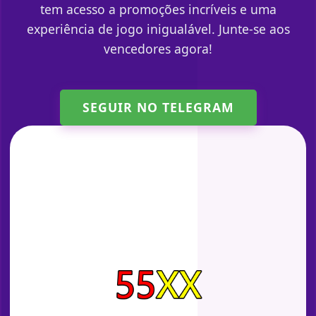
tem acesso a promoções incríveis e uma
experiência de jogo inigualável. Junte-se aos
vencedores agora!
SEGUIR NO TELEGRAM