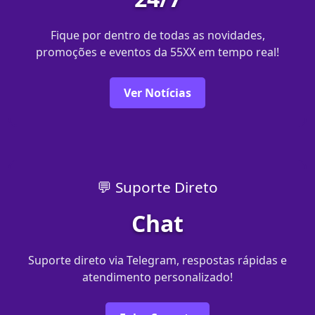
Fique por dentro de todas as novidades,
promoções e eventos da 55XX em tempo real!
Ver Notícias
💬 Suporte Direto
Chat
Suporte direto via Telegram, respostas rápidas e
atendimento personalizado!