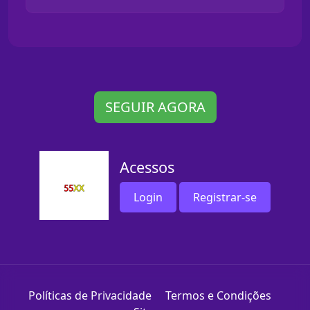
SEGUIR AGORA
Acessos
Login
Registrar-se
Políticas de Privacidade
Termos e Condições