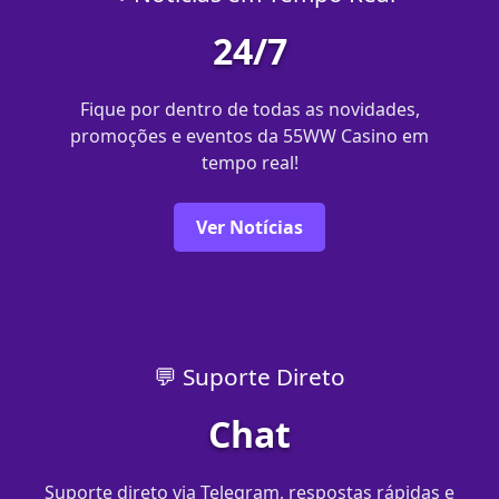
24/7
Fique por dentro de todas as novidades,
promoções e eventos da 55WW Casino em
tempo real!
Ver Notícias
💬 Suporte Direto
Chat
Suporte direto via Telegram, respostas rápidas e