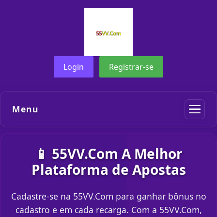
Login
Registrar-se
Menu
📱 55VV.Com A Melhor
Plataforma de Apostas
Cadastre-se na 55VV.Com para ganhar bônus no
cadastro e em cada recarga. Com a 55VV.Com,