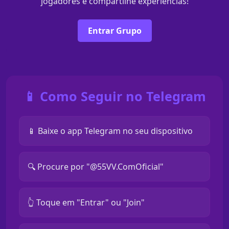
jogadores e compartilhe experiências!
Entrar Grupo
📱 Como Seguir no Telegram
📱 Baixe o app Telegram no seu dispositivo
🔍 Procure por "@55VV.ComOficial"
👆 Toque em "Entrar" ou "Join"