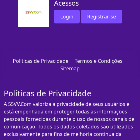
Acessos
Login
Registrar-se
Políticas de Privacidade
Termos e Condições
Sitemap
Políticas de Privacidade
A 55VV.Com valoriza a privacidade de seus usuários e
está empenhada em proteger todas as informações
pessoais fornecidas durante o uso de nossos canais de
comunicação. Todos os dados coletados são utilizados
exclusivamente para fins de melhoria contínua da