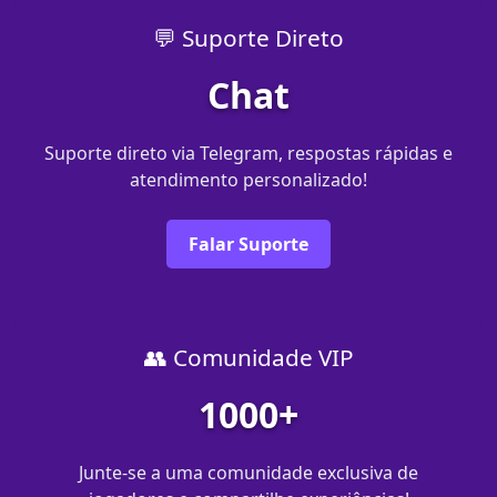
💬 Suporte Direto
Chat
Suporte direto via Telegram, respostas rápidas e
atendimento personalizado!
Falar Suporte
👥 Comunidade VIP
1000+
Junte-se a uma comunidade exclusiva de