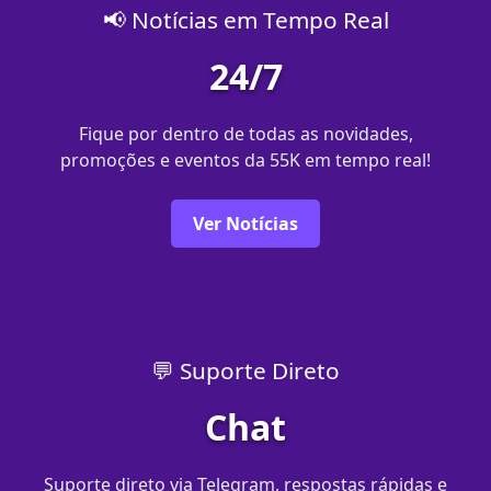
📢 Notícias em Tempo Real
24/7
Fique por dentro de todas as novidades,
promoções e eventos da 55K em tempo real!
Ver Notícias
💬 Suporte Direto
Chat
Suporte direto via Telegram, respostas rápidas e