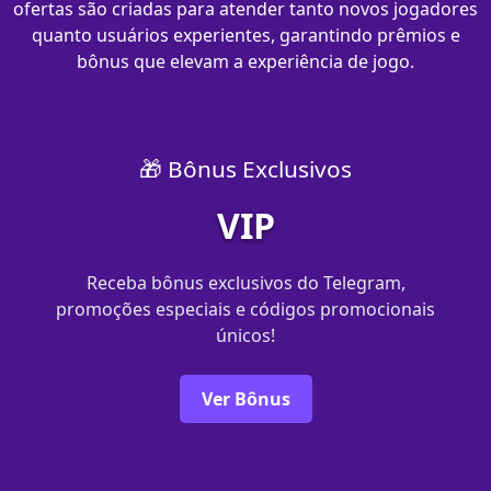
ofertas são criadas para atender tanto novos jogadores
quanto usuários experientes, garantindo prêmios e
bônus que elevam a experiência de jogo.
🎁 Bônus Exclusivos
VIP
Receba bônus exclusivos do Telegram,
promoções especiais e códigos promocionais
únicos!
Ver Bônus