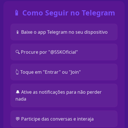
📱 Como Seguir no Telegram
📱 Baixe o app Telegram no seu dispositivo
🔍 Procure por "@55KOficial"
👆 Toque em "Entrar" ou "Join"
🔔 Ative as notificações para não perder
nada
💬 Participe das conversas e interaja