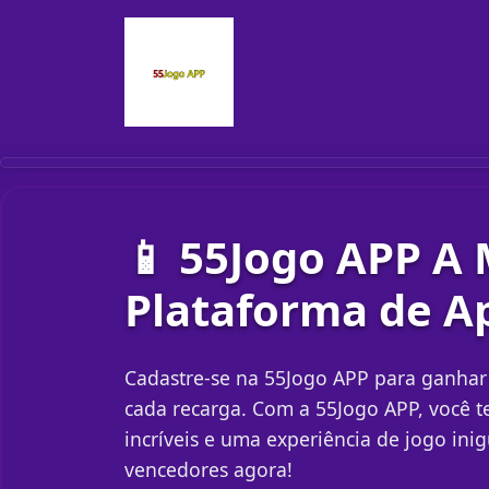
📱 55Jogo APP A
Plataforma de A
Cadastre-se na 55Jogo APP para ganhar
cada recarga. Com a 55Jogo APP, você 
incríveis e uma experiência de jogo inig
vencedores agora!