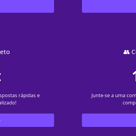
reto
👥 
t
espostas rápidas e
Junte-se a uma com
lizado!
compa
e