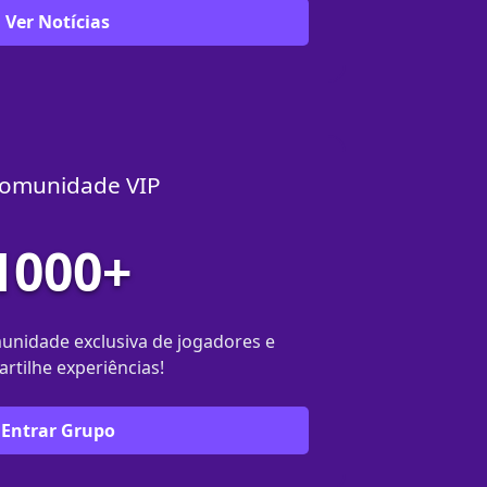
Ver Notícias
Comunidade VIP
1000+
unidade exclusiva de jogadores e
rtilhe experiências!
Entrar Grupo