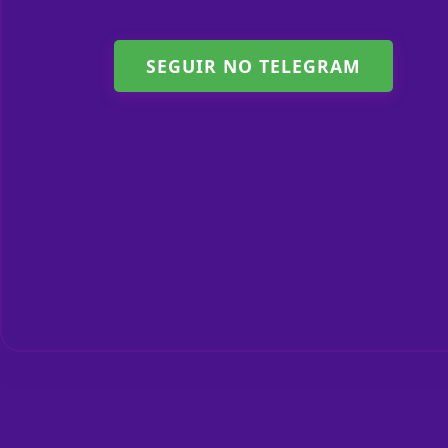
SEGUIR NO TELEGRAM