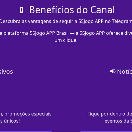
📱 Benefícios do Canal
Descubra as vantagens de seguir a 55Jogo APP no Telegra
na plataforma 55Jogo APP Brasil — a 55Jogo APP oferece div
um clique.
sivos
📢 Notí
m, promoções especiais
Fique por dentro d
s únicos!
eventos da 