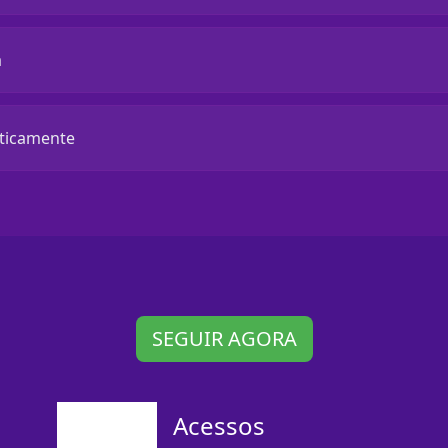
a
aticamente
SEGUIR AGORA
Acessos