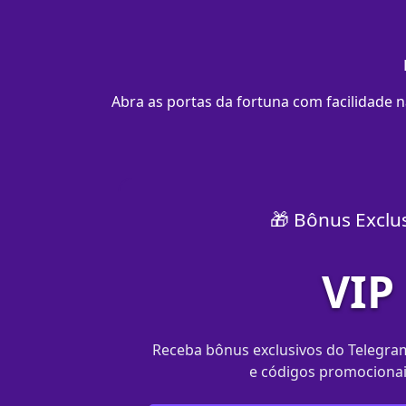
Abra as portas da fortuna com facilidade 
🎁 Bônus Exclu
VIP
Receba bônus exclusivos do Telegra
e códigos promocionai