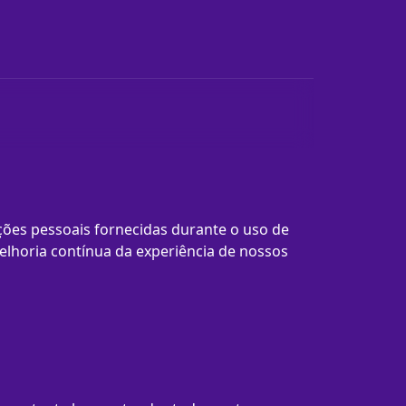
ções pessoais fornecidas durante o uso de
elhoria contínua da experiência de nossos