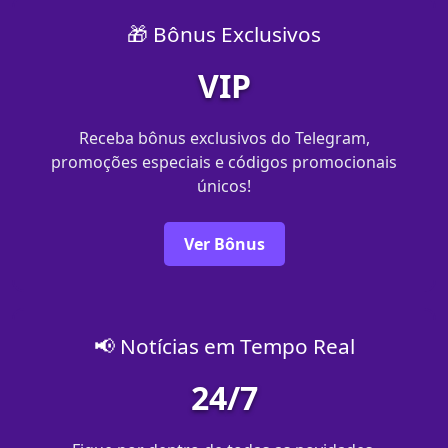
🎁 Bônus Exclusivos
VIP
Receba bônus exclusivos do Telegram,
promoções especiais e códigos promocionais
únicos!
Ver Bônus
📢 Notícias em Tempo Real
24/7