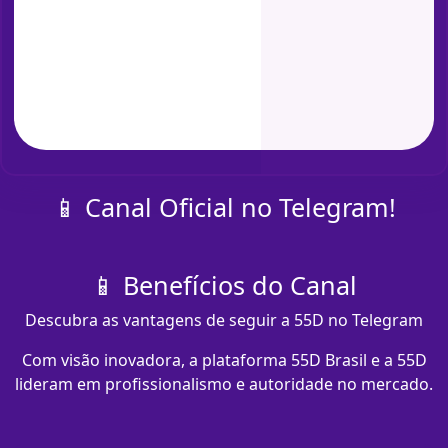
📱 Canal Oficial no Telegram!
📱 Benefícios do Canal
Descubra as vantagens de seguir a 55D no Telegram
Com visão inovadora, a plataforma 55D Brasil e a 55D
lideram em profissionalismo e autoridade no mercado.