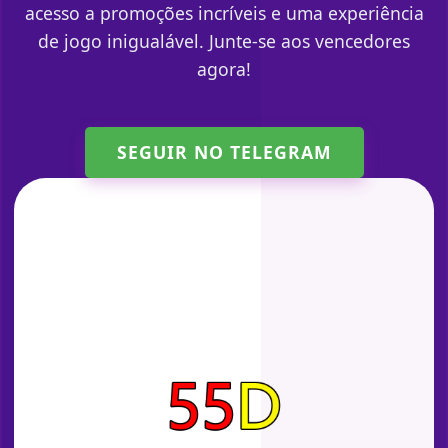
acesso a promoções incríveis e uma experiência
de jogo inigualável. Junte-se aos vencedores
agora!
SEGUIR NO TELEGRAM