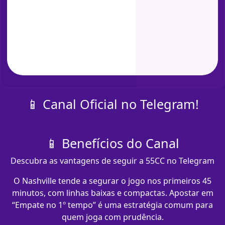
📱 Canal Oficial no Telegram!
📱 Benefícios do Canal
Descubra as vantagens de seguir a 55CC no Telegram
O Nashville tende a segurar o jogo nos primeiros 45
minutos, com linhas baixas e compactas. Apostar em
“Empate no 1º tempo” é uma estratégia comum para
quem joga com prudência.