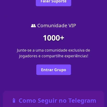
Falar Suporte
👥 Comunidade VIP
1000+
Junte-se a uma comunidade exclusiva de
jogadores e compartilhe experiências!
Entrar Grupo
📱 Como Seguir no Telegram