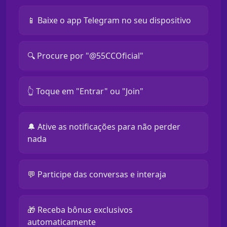
📱 Baixe o app Telegram no seu dispositivo
🔍 Procure por "@55CCOficial"
👆 Toque em "Entrar" ou "Join"
🔔 Ative as notificações para não perder
nada
💬 Participe das conversas e interaja
🎁 Receba bônus exclusivos
automaticamente