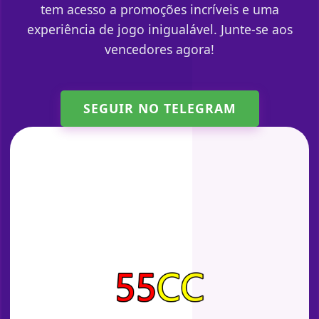
tem acesso a promoções incríveis e uma
experiência de jogo inigualável. Junte-se aos
vencedores agora!
SEGUIR NO TELEGRAM