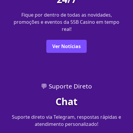
Fique por dentro de todas as novidades,
promoções e eventos da 55B Casino em tempo
real!
Ver Notícias
💬 Suporte Direto
Chat
Suporte direto via Telegram, respostas rápidas e
atendimento personalizado!