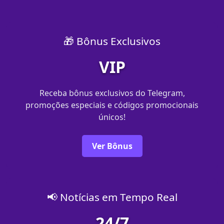
🎁 Bônus Exclusivos
VIP
Receba bônus exclusivos do Telegram,
promoções especiais e códigos promocionais
únicos!
Ver Bônus
📢 Notícias em Tempo Real
24/7