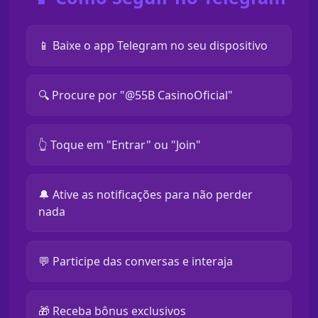
📱 Baixe o app Telegram no seu dispositivo
🔍 Procure por "@55B CasinoOficial"
👆 Toque em "Entrar" ou "Join"
🔔 Ative as notificações para não perder
nada
💬 Participe das conversas e interaja
🎁 Receba bônus exclusivos