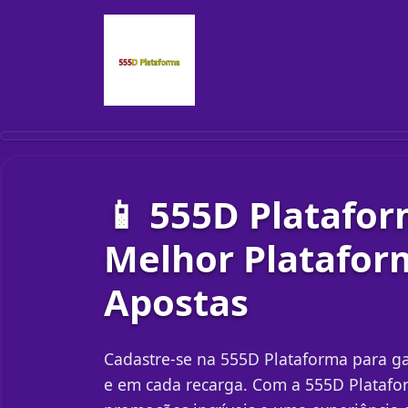
📱 555D Platafo
Melhor Platafor
Apostas
Cadastre-se na 555D Plataforma para g
e em cada recarga. Com a 555D Platafo