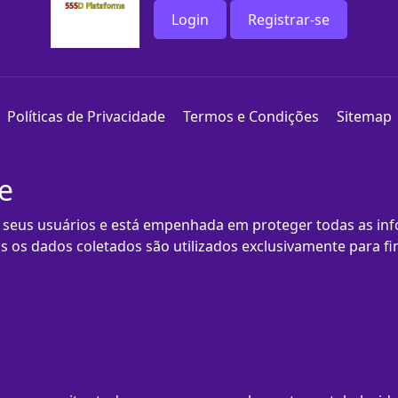
Login
Registrar-se
Políticas de Privacidade
Termos e Condições
Sitemap
de
e seus usuários e está empenhada em proteger todas as in
 os dados coletados são utilizados exclusivamente para fi