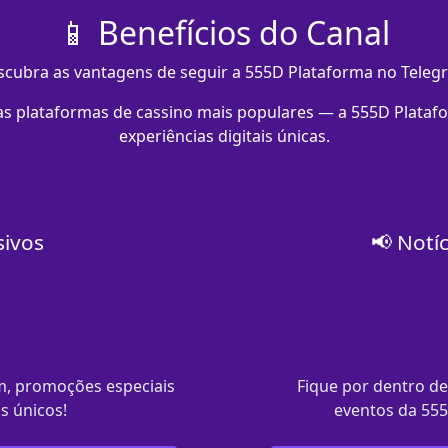
📱 Benefícios do Canal
scubra as vantagens de seguir a 555D Plataforma no Teleg
s plataformas de cassino mais populares — a 555D Platafo
experiências digitais únicas.
sivos
📢 Notí
m, promoções especiais
Fique por dentro d
s únicos!
eventos da 55