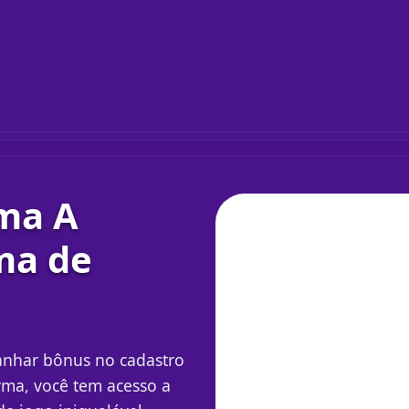
rma A
ma de
anhar bônus no cadastro
rma, você tem acesso a