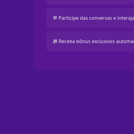
💬 Participe das conversas e interaj
🎁 Receba bônus exclusivos autom