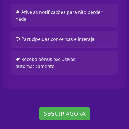
🔔 Ative as notificações para não perder
nada
💬 Participe das conversas e interaja
🎁 Receba bônus exclusivos
automaticamente
SEGUIR AGORA