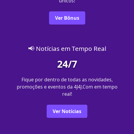
únicos!
Ver Bônus
📢 Notícias em Tempo Real
24/7
Fique por dentro de todas as novidades,
promoções e eventos da 4J4J.Com em tempo
real!
Ver Notícias