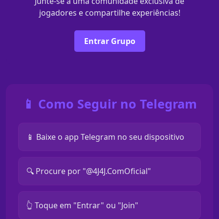
Junte-se a uma comunidade exclusiva de
jogadores e compartilhe experiências!
Entrar Grupo
📱 Como Seguir no Telegram
📱 Baixe o app Telegram no seu dispositivo
🔍 Procure por "@4J4J.ComOficial"
👆 Toque em "Entrar" ou "Join"