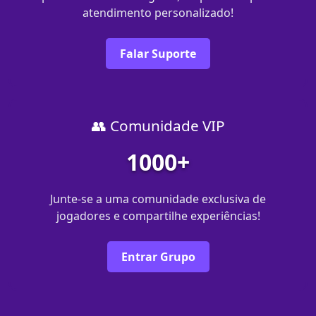
atendimento personalizado!
Falar Suporte
👥 Comunidade VIP
1000+
Junte-se a uma comunidade exclusiva de
jogadores e compartilhe experiências!
Entrar Grupo