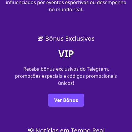
influenciados por eventos esportivos ou desempenho
no mundo real.
🎁 Bônus Exclusivos
VIP
Receba bônus exclusivos do Telegram,
promoções especiais e códigos promocionais
únicos!
Ver Bônus
📢 Notícias em Tempo Real