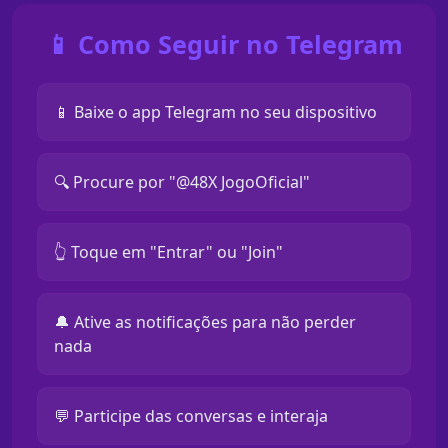
📱 Como Seguir no Telegram
📱 Baixe o app Telegram no seu dispositivo
🔍 Procure por "@48X JogoOficial"
👆 Toque em "Entrar" ou "Join"
🔔 Ative as notificações para não perder
nada
💬 Participe das conversas e interaja